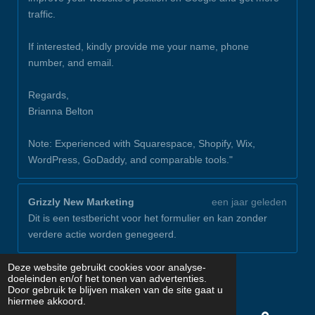
traffic.
If interested, kindly provide me your name, phone
number, and email.
Regards,
Brianna Belton
Note: Experienced with Squarespace, Shopify, Wix,
WordPress, GoDaddy, and comparable tools."
Grizzly New Marketing
een jaar geleden
Dit is een testbericht voor het formulier en kan zonder
verdere actie worden genegeerd.
© 2024 Stel Vloeren
Deze website gebruikt cookies voor analyse-
doeleinden en/of het tonen van advertenties.
Powered by
JouwWeb
Door gebruik te blijven maken van de site gaat u
hiermee akkoord.