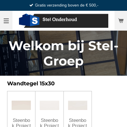
Gratis verzending boven de € 500,-
Ga
direct
naar
de
hoofdinhoud
Welkom bij Stel-
Groep
Wandtegel 15x30
Steenbo
Steenbo
Steenbo
k Project
k Project
k Project