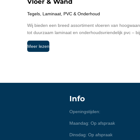
Vloer & Wand
Tegels, Laminaat, PVC & Onderhoud
Wij bieden een breed assortiment vloeren van hoogwaardige
tot duurzaam laminaat en onderhoudsvriendelijk pvc – bij o
Meer lezen
Info
Openingstijden:
Maandag: Op afspraak
Dinsdag: Op afspraak