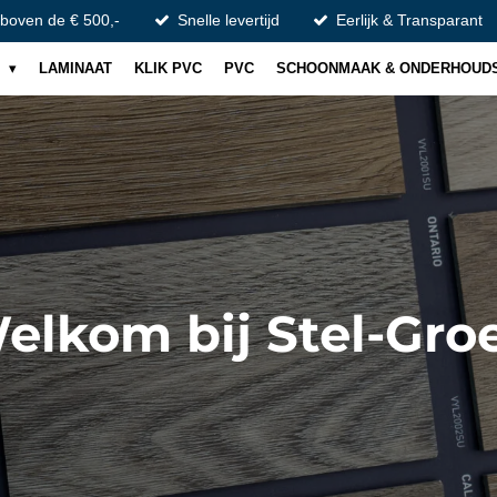
 boven de € 500,-
Snelle levertijd
Eerlijk & Transparant
S
LAMINAAT
KLIK PVC
PVC
SCHOONMAAK & ONDERHOUD
elkom bij Stel-Gro