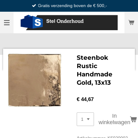
Gratis verzending boven de € 500,-
Ga
direct
naar
de
hoofdinhoud
Steenbok
Rustic
Handmade
Gold, 13x13
€ 44,67
In
winkelwagen