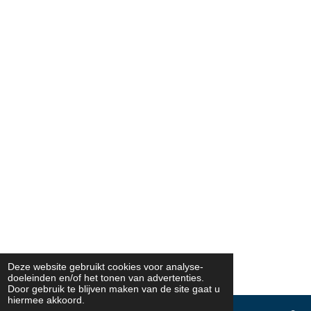
Deze website gebruikt cookies voor analyse-
doeleinden en/of het tonen van advertenties.
Door gebruik te blijven maken van de site gaat u
hiermee akkoord.