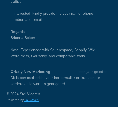
traffic.
If interested, kindly provide me your name, phone
number, and email.
Regards,
Brianna Belton
Note: Experienced with Squarespace, Shopify, Wix,
WordPress, GoDaddy, and comparable tools."
Grizzly New Marketing
een jaar geleden
Dit is een testbericht voor het formulier en kan zonder
verdere actie worden genegeerd.
© 2024 Stel Vloeren
Powered by
JouwWeb