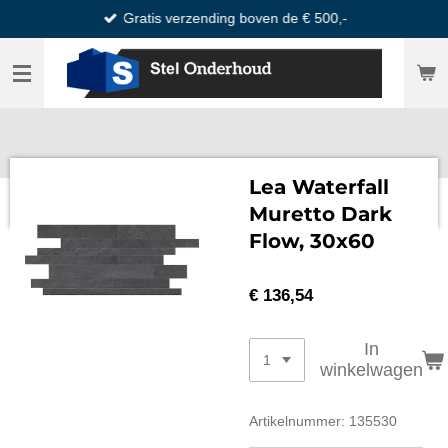
Gratis verzending boven de € 500,-
Ga
direct
naar
de
hoofdinhoud
Lea Waterfall
Muretto Dark
Flow, 30x60
€ 136,54
In
winkelwagen
Artikelnummer:
135530