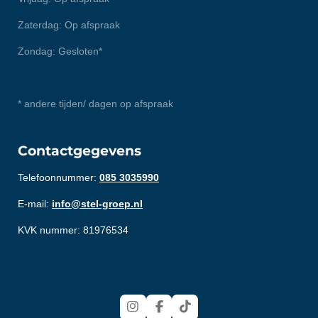
Zaterdag: Op afspraak
Zondag: Gesloten*
* andere tijden/ dagen op afspraak
Contactgegevens
Telefoonnummer:
085 3035990
E-mail:
info@stel-groep.nl
KVK nummer: 81976534
I
F
T