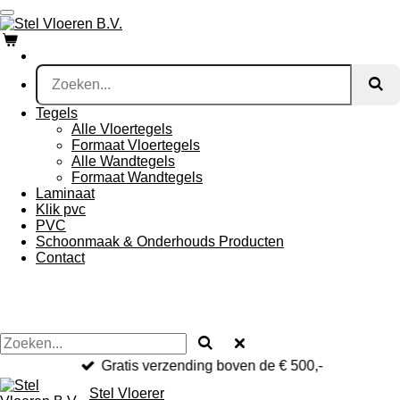
Ga
direct
naar
de
hoofdinhoud
Tegels
Alle Vloertegels
Formaat Vloertegels
Alle Wandtegels
Formaat Wandtegels
Laminaat
Klik pvc
PVC
Schoonmaak & Onderhouds Producten
Contact
Gratis verzending boven de € 500,-
Stel Vloerer