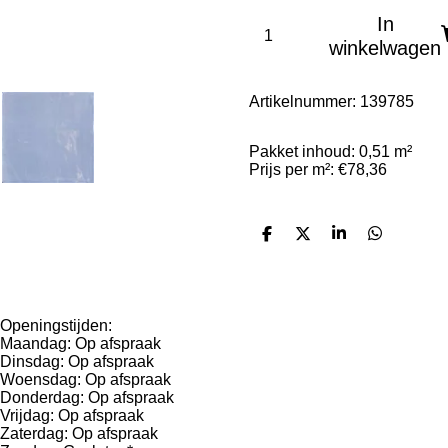
In
winkelwagen
Artikelnummer:
139785
Pakket inhoud: 0,51 m²
Prijs per m²: €78,36
D
D
S
D
e
e
h
e
l
e
a
l
e
l
r
e
n
e
n
Info
Openingstijden:
Maandag: Op afspraak
Dinsdag: Op afspraak
Woensdag: Op afspraak
Donderdag: Op afspraak
Vrijdag: Op afspraak
Zaterdag: Op afspraak