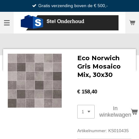
Gratis verzending boven de € 500,-
Ga
direct
naar
de
hoofdinhoud
Eco Norwich
Gris Mosaico
Mix, 30x30
€ 158,40
In
winkelwagen
Artikelnummer:
KS010435