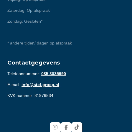
Zaterdag: Op afspraak
Zondag: Gesloten*
* andere tijden/ dagen op afspraak
Contactgegevens
Telefoonnummer:
085 3035990
E-mail:
info@stel-groep.nl
KVK nummer: 81976534
I
F
T