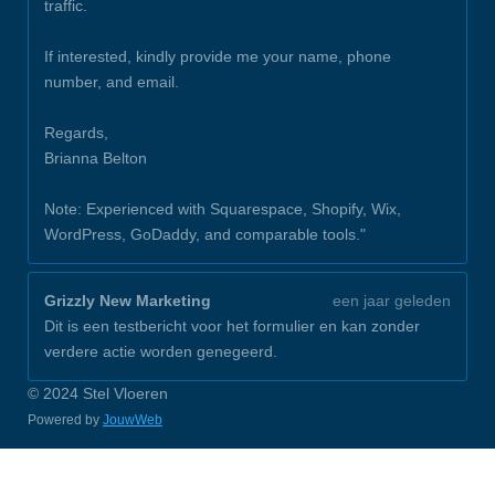
traffic.
If interested, kindly provide me your name, phone
number, and email.
Regards,
Brianna Belton
Note: Experienced with Squarespace, Shopify, Wix,
WordPress, GoDaddy, and comparable tools."
Grizzly New Marketing
een jaar geleden
Dit is een testbericht voor het formulier en kan zonder
verdere actie worden genegeerd.
© 2024 Stel Vloeren
Powered by
JouwWeb