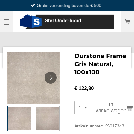
Gratis verzending boven de € 500,-
Ga
direct
naar
de
hoofdinhoud
Durstone Frame
Gris Natural,
100x100
€ 122,80
In
winkelwagen
Artikelnummer:
KS017343