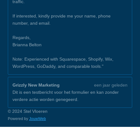
traffic.
If interested, kindly provide me your name, phone
number, and email.
Regards,
Brianna Belton
Note: Experienced with Squarespace, Shopify, Wix,
WordPress, GoDaddy, and comparable tools."
Grizzly New Marketing
een jaar geleden
Dit is een testbericht voor het formulier en kan zonder
verdere actie worden genegeerd.
© 2024 Stel Vloeren
Powered by
JouwWeb