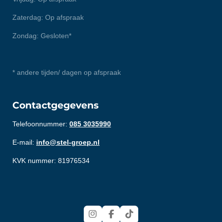
Zaterdag: Op afspraak
Zondag: Gesloten*
* andere tijden/ dagen op afspraak
Contactgegevens
Telefoonnummer:
085 3035990
E-mail:
info@stel-groep.nl
KVK nummer: 81976534
I
F
T