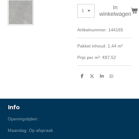
In
winkelwagen
Artikelnummer:
144165
Pakket inhoud: 1,44 m²
Prijs per m²: €87,52
D
D
S
D
e
e
h
e
l
e
a
l
e
l
r
e
n
e
n
Info
Openingstijden:
Maandag: Op afspraak