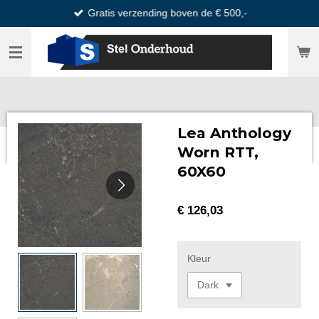
Gratis verzending boven de € 500,-
Ga
direct
naar
de
hoofdinhoud
Lea Anthology
Worn RTT,
60X60
€ 126,03
Kleur